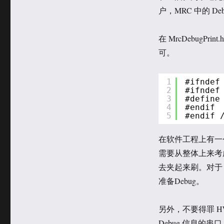
于
类
户，MRC 中的 D
在 MrcDebugPri
可。
1
#ifndef
2
#ifndef
3
#define
4
#endif
5
#endif 
在软件工程上有一个特
需要从整体上来考
去夹起来刷。对于 Fi
准备Debug。
另外，不要得罪 
Debug 信息的