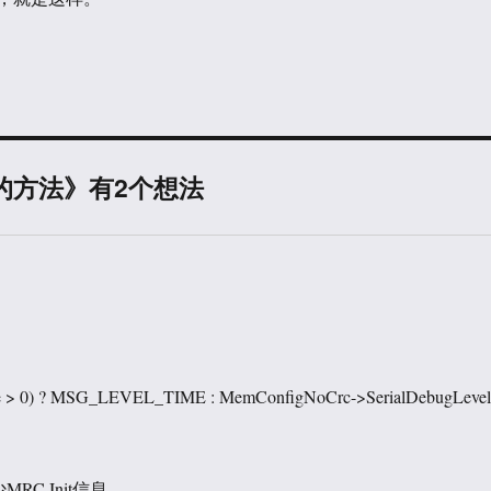
 信息的方法》有2个想法
re > 0) ? MSG_LEVEL_TIME : MemConfigNoCrc->SerialDebugLevel
RC Init信息。