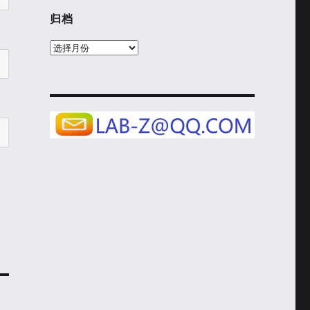
归档
归
档