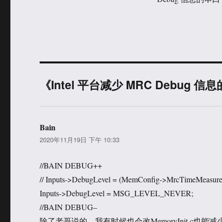
《Intel 平台减少 MRC Debug
Bain
说
2020年11月19日 下午 10:33
道：
//BAIN DEBUG++
// Inputs->DebugLevel = (MemConfig->MrcTimeMeasu
Inputs->DebugLevel = MSG_LEVEL_NEVER;
//BAIN DEBUG–
除了老哥说的，我有时候也会改MemoryInit.c也能减少M