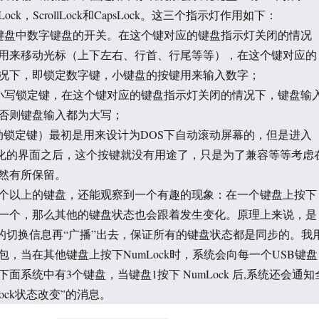
ck，ScrollLock和CapsLock。这三个指示灯作用如下：
ck 是副键盘中数字键盘的开关。在这个键对应的键盘指示灯关闭的情况
用来移动光标（上下左右、行首、行尾等等），在这个键对应的
况下，即锁定数字键，小键盘的按键用来输入数字；
ock 是大小写锁定键，在这个键对应的键盘指示灯关闭的情况下，键盘输
否则键盘输入都为大写；
lock （滚动锁定键）最初是用来设计为DOS下自动滚动屏幕的，但是进入
现图形化的界面之后，这个按键就没有用途了，只是为了兼容等等考虑
然有所保留。
个以上的键盘，还能观察到一个有趣的现象：在一个键盘上按下
一个，那么其他的键盘状态也会跟着发生变化。原理上来说，是
收到的切换信息再“广播”出去，保证所有的键盘状态都是同步的。我
包，当在其他键盘上按下NumLock时，系统会向每一个USB键盘
面系统中有3个键盘，当键盘1按下 NumLock 后,系统还会通知
ock状态改变”的消息。