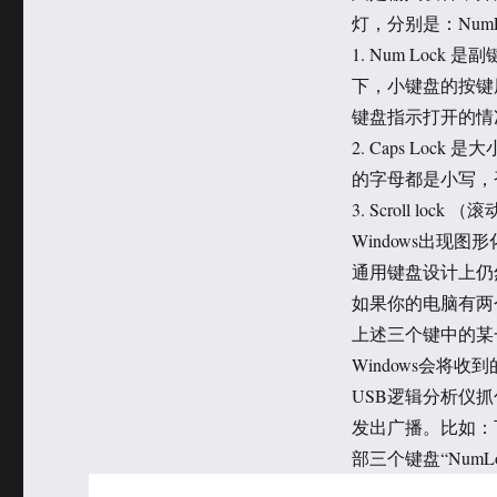
于
类
灯，分别是：NumLo
1. Num Lo
下，小键盘的按键
键盘指示打开的情
2. Caps L
的字母都是小写，
3. Scroll 
Windows出
通用键盘设计上仍
如果你的电脑有两
上述三个键中的某
Windows会将
USB逻辑分析仪抓
发出广播。比如：下
部三个键盘“NumL