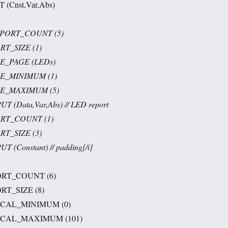
T (Cnst,Var,Abs)
/ REPORT_COUNT (5)
ORT_SIZE (1)
AGE_PAGE (LEDs)
AGE_MINIMUM (1)
SAGE_MAXIMUM (5)
UT (Data,Var,Abs) // LED report
PORT_COUNT (1)
ORT_SIZE (3)
UT (Constant) // padding[/i]
EPORT_COUNT (6)
ORT_SIZE (8)
OGICAL_MINIMUM (0)
OGICAL_MAXIMUM (101)