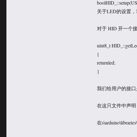
boolHID_::set
关于LED的设置
对于 HID 开一
uint8_t HID_::getLe
{
returnled;
}
我们给用户的接口是
在这只文件中声明 \arduin
在s\arduino\librar