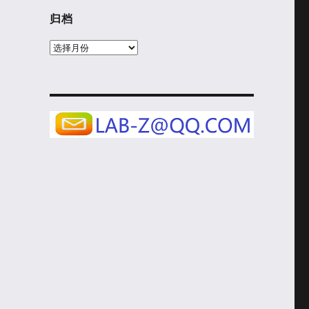
归档
归
档