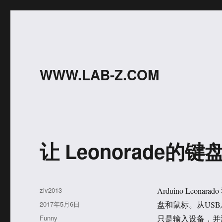
WWW.LAB-Z.COM
让 Leonorade的
作
ziv2013
Arduino Le
者
发
2017年5月6日
盘和鼠标。从US
布
分
Funny
只是输入设备，并