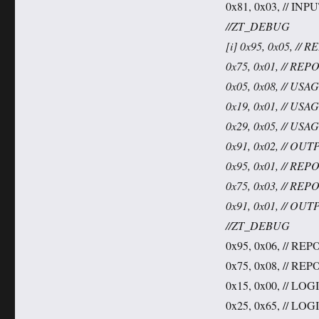
0x81, 0x03, // INPU
//ZT_DEBUG
[i] 0x95, 0x05, /
0x75, 0x01, // REP
0x05, 0x08, // US
0x19, 0x01, // US
0x29, 0x05, // U
0x91, 0x02, // OUTP
0x95, 0x01, // RE
0x75, 0x03, // REP
0x91, 0x01, // OUTP
//ZT_DEBUG
0x95, 0x06, // R
0x75, 0x08, // REP
0x15, 0x00, // L
0x25, 0x65, // L