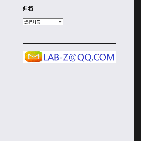
归档
归
档