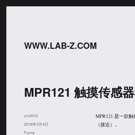
WWW.LAB-Z.COM
MPR121 触摸传感
作
ziv2013
MPR121 是
者
发
2016年3月4日
（接近）。
布
分
Funny