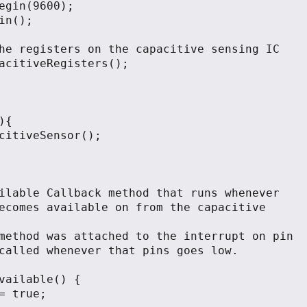
{

ecomes available on from the capacitive 
called whenever that pins goes low.

vailable() {
