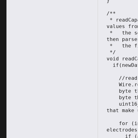
}

/**

 * readCapacitiveSensor Reads the capacitive sensor 
values fro
 *   the sensor chip via the I2C/Wire connection, and 
then parse
 *   the first 13 bits of the 16-bit response msg.

 */

void readC
  if(newData){    

            Serial.println("yes");
    //read the touch state from the MPR121

    Wire.requestFrom(0x5A,2); 

    byte tLSB = Wire.read();

    byte tMSB = Wire.read();

    uint16_t touched = ((tMSB << 8) | tLSB); //16bits 
that make 
    for (int i = 0; i < SENSORS; i++){  // Check what 
electrodes
      if (activeSensors[i] == 0) continue;
