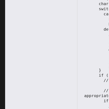
      char sensor_id [] = {'\0','\0','\0'};

      switch (i) {

        case 12:

          sensor_id[0] = 'P';

          break;

        default:

          if (i < 10) {

            sensor_id[0] = char( i
          } 

          else if (i < 12) {

            sensor_id[0] = char(
            sensor_id[1] = char( ( i % 10 ) 
          } 

      }

      if (sensor_id != '\0') {

        // read the humidity level

        // if current sensor was touched (check 
appropriat
        if(touched & (1<<i)){      

          // if current pin was not previously 