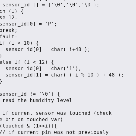
+48 );

'1');

+ 48 );

e bit on touched var)
