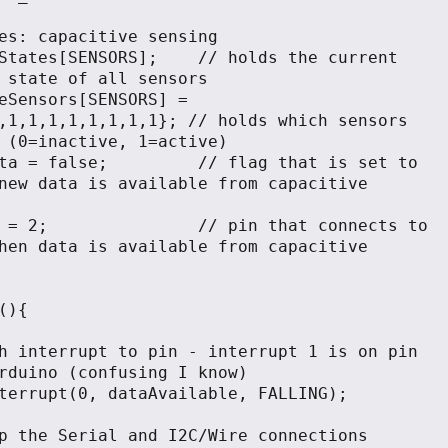
es: capacitive sensing

States[SENSORS];    // holds the current 
 state of all sensors

eSensors[SENSORS] = 
,1,1,1,1,1,1,1,1}; // holds which sensors 
 (0=inactive, 1=active)

ta = false;         // flag that is set to 
new data is available from capacitive 
 = 2;               // pin that connects to 
hen data is available from capacitive 
(){

rduino (confusing I know)
