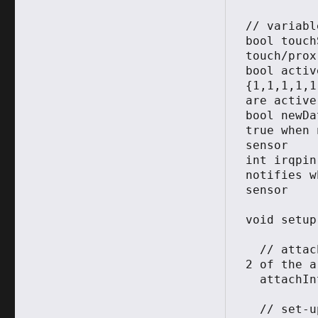
// variabl
bool touch
touch/prox
bool activ
{1,1,1,1,1
are active
bool newDa
true when 
sensor

int irqpin
notifies w
sensor

void setup
  // attach interrupt to pin - interrupt 1 is on pin 
2 of the a
  attachInterrupt(0, dataAvailable, FALLING);

  // set-up the Serial and I2C/Wire connections
