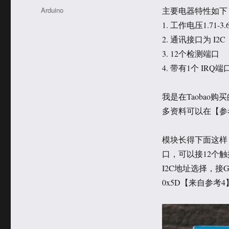
于
类
标
Arduino
主要电器特性如下
签
1. 工作电压1.71-
2. 通讯接口为 I2C
3. 12个检测端口
4. 带有1个 IRQ端
我是在Taobao购
多资料可以在【参
模块长得下面这样
口，可以接12个触
I2C地址选择，接GND
0x5D【来自参考4