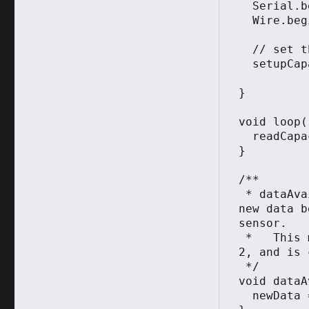
  Serial.begin(9600);

  Wire.begin();

  // set the registers on the capacitive sensing IC

  setupCapacitiveRegisters();

}

void loop()
  readCapacitiveSensor();

}

/**

 * dataAvailable Callback method that runs whenever 
new data b
sensor. 

 *   This method was attached to the interrupt on pin 
2, and is 
 */

void dataA
  newData = true;
