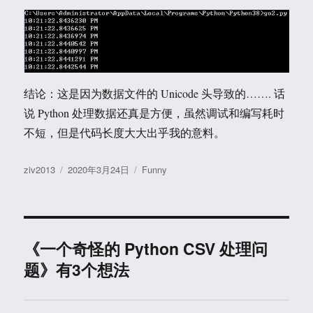
结论：这是因为数据文件的 Unicode 头导致的……. 话
说 Python 处理数据还真是方便，虽然调试和编写耗时
不短，但是代码长度大大出乎我的意料。
作
发
分
ziv2013
2020年3月24日
Funny
者
布
类
于
《一个奇怪的 Python CSV 处理问
题》有3个想法