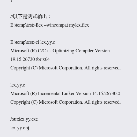
//以下是测试输出：
E:\temp\test>flex –wincompat mylex.flex
E:\temp\test>cl lex.yy.c
Microsoft (R) C/C++ Optimizing Compiler Version
19.15.26730 for x64
Copyright (C) Microsoft Corporation. All rights reserved.
lex.yy.c
Microsoft (R) Incremental Linker Version 14.15.26730.0
Copyright (C) Microsoft Corporation. All rights reserved.
/out:lex.yy.exe
lex.yy.obj