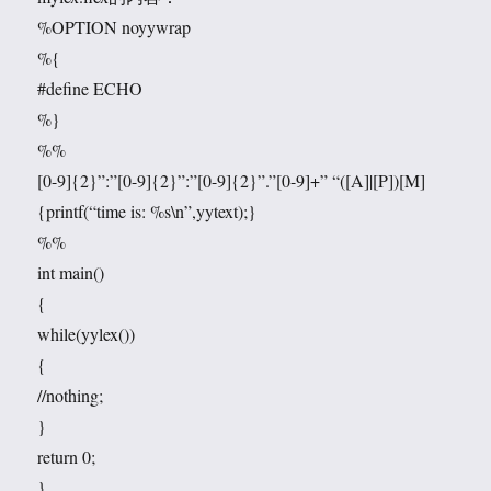
%OPTION noyywrap
%{
#define ECHO
%}
%%
[0-9]{2}”:”[0-9]{2}”:”[0-9]{2}”.”[0-9]+” “([A]|[P])[M]
{printf(“time is: %s\n”,yytext);}
%%
int main()
{
while(yylex())
{
//nothing;
}
return 0;
}