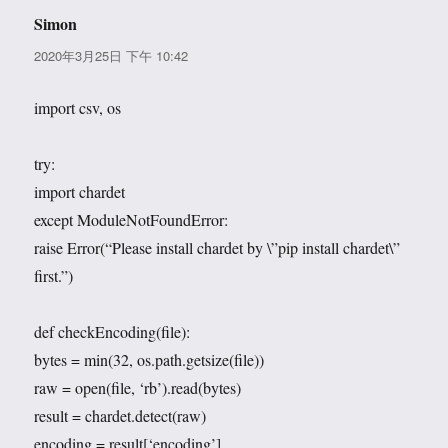
Simon
说
道：
2020年3月25日 下午 10:42
import csv, os
try:
import chardet
except ModuleNotFoundError:
raise Error(“Please install chardet by \”pip install chardet\”
first.”)
def checkEncoding(file):
bytes = min(32, os.path.getsize(file))
raw = open(file, ‘rb’).read(bytes)
result = chardet.detect(raw)
encoding = result[‘encoding’]