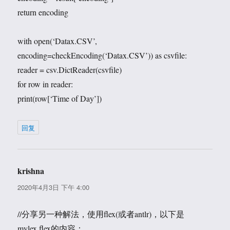
return encoding
with open(‘Datax.CSV’,
encoding=checkEncoding(‘Datax.CSV’)) as csvfile:
reader = csv.DictReader(csvfile)
for row in reader:
print(row[‘Time of Day’])
回复
krishna
说
道：
2020年4月3日 下午 4:00
//分享另一种解法，使用flex(或者antlr)，以下是
mylex.flex的内容：