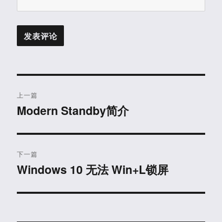
文
上一篇
章
Modern Standby简介
上
篇
导
文
航
章：
下一篇
Windows 10 无法 Win+L锁屏
下
篇
文
章：