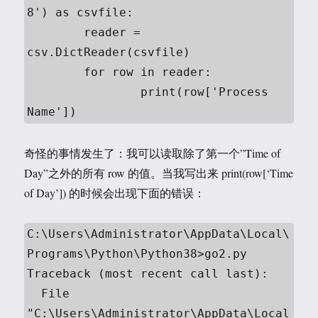
8') as csvfile:

	reader = 
csv.DictReader(csvfile)

	for row in reader:

		print(row['Process 
Name'])
奇怪的事情发生了：我可以读取除了第一个”Time of
Day”之外的所有 row 的值。当我写出来 print(row[‘Time
of Day’]) 的时候会出现下面的错误：
C:\Users\Administrator\AppData\Local\
Programs\Python\Python38>go2.py

Traceback (most recent call last):

  File 
"C:\Users\Administrator\AppData\Local