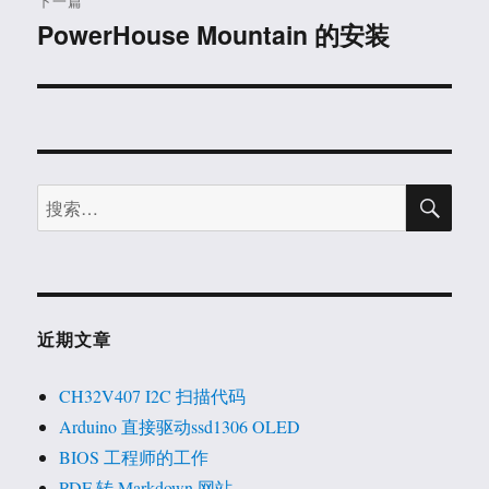
下一篇
PowerHouse Mountain 的安装
下
篇
文
章：
搜
搜
索
索：
近期文章
CH32V407 I2C 扫描代码
Arduino 直接驱动ssd1306 OLED
BIOS 工程师的工作
PDF 转 Markdown 网站