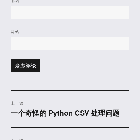
邮箱
网站
文
上一篇
章
一个奇怪的 Python CSV 处理问题
上
篇
导
文
航
章：