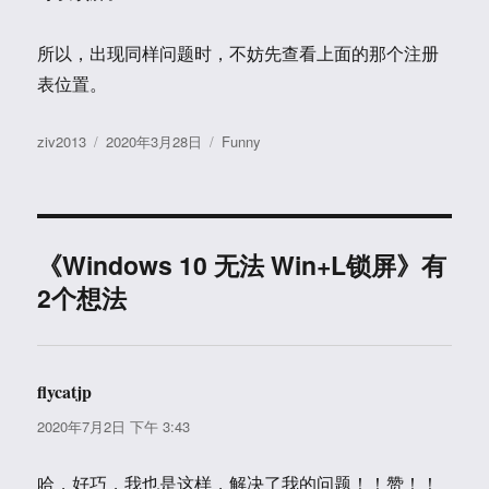
所以，出现同样问题时，不妨先查看上面的那个注册
表位置。
作
发
分
ziv2013
2020年3月28日
Funny
者
布
类
于
《Windows 10 无法 Win+L锁屏》有
2个想法
flycatjp
说
道：
2020年7月2日 下午 3:43
哈，好巧，我也是这样，解决了我的问题！！赞！！