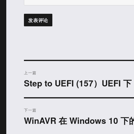
文
上一篇
章
Step to UEFI (157）UEFI
上
篇
导
文
航
章：
下一篇
WinAVR 在 Windows 10 
下
篇