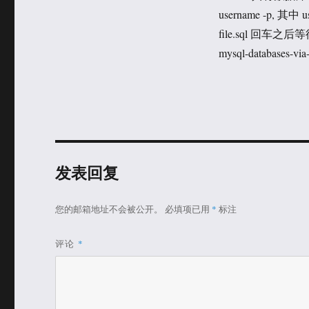
于
类
username -p,
file.sql 回车之后等待
mysql-databases-via
发表回复
您的邮箱地址不会被公开。
必填项已用
*
标注
评论
*