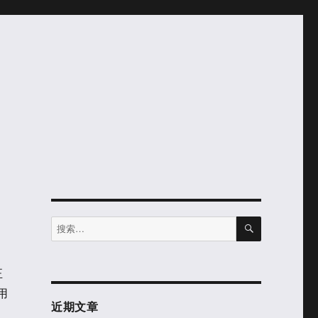
搜
搜
索
索：
正
用
近期文章