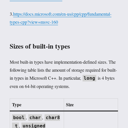
3.
https://docs.microsoft.com/en-us/cpp/cpp/fundamental-
types-cpp?view=msvc-160
Sizes of built-in types
Most built-in types have implementation-defined sizes. The
following table lists the amount of storage required for built-
in types in Microsoft C++. In particular,
is 4 bytes
long
even on 64-bit operating systems.
Type
Size
,
,
bool
char
char8
,
_t
unsigned