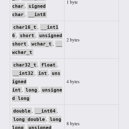
1 byte
,
char
signed
,
char
__int8
,
char16_t
__int1
,
,
6
short
unsigned
2 bytes
,
,
short
wchar_t
__
wchar_t
,
,
char32_t
float
,
,
__int32
int
uns
4 bytes
igned
,
,
int
long
unsigne
d long
,
,
double
__int64
,
long double
long
8 bytes
,
long
unsigned