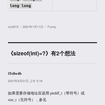
long long
作
发
分
ziv2013
2021年1月11日
Funny
者
布
类
于
《sizeof(int)=?》有2个想法
iTeibe4b
说
道：
2021年5月21日 上午 3:18
如果需要存储地址应该用 ptrdiff_t（带符号）或
size_t（无符号），参见