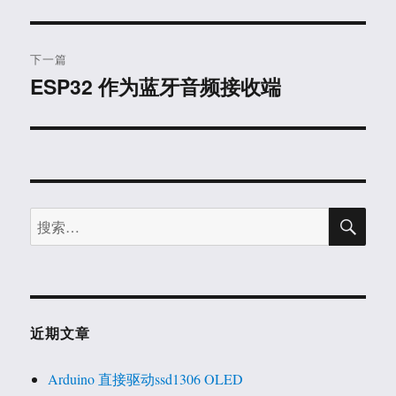
篇
导
文
航
章：
下一篇
ESP32 作为蓝牙音频接收端
下
篇
文
章：
搜
搜
索
索：
近期文章
Arduino 直接驱动ssd1306 OLED