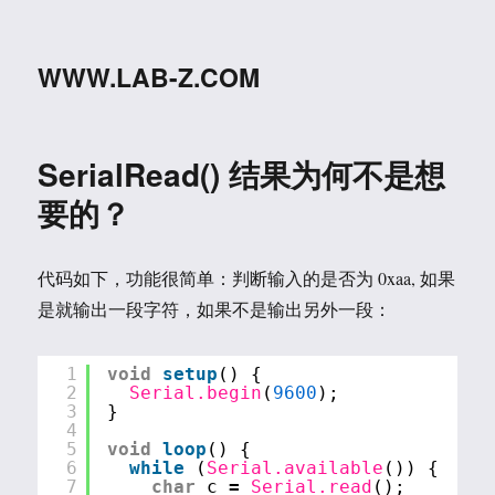
WWW.LAB-Z.COM
SerialRead() 结果为何不是想
要的？
代码如下，功能很简单：判断输入的是否为 0xaa, 如果
是就输出一段字符，如果不是输出另外一段：
1
void
setup
() {
2
Serial.begin
(
9600
);
3
}
4
5
void
loop
() {
6
while
(
Serial.available
()) {
7
char
c 
=
Serial.read
();