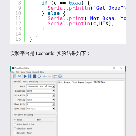
8
if
(c 
=
=
0xaa
) {
9
Serial.println
(
"Get 0xaa"
);
10
} 
else
{
11
Serial.print
(
"Not 0xaa. You h
12
Serial.println
(c,HEX);
13
}
14
}
15
}
实验平台是 Leonardo, 实验结果如下：