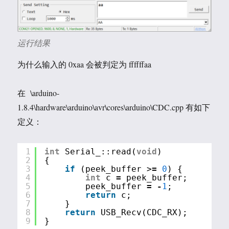
运行结果
为什么输入的 0xaa 会被判定为 ffffffaa
在 \arduino-
1.8.4\hardware\arduino\avr\cores\arduino\CDC.cpp 有如下
定义：
1
int
Serial_::read(
void
)
2
{
3
if
(peek_buffer >
=
0
) {
4
int
c 
=
peek_buffer;
5
peek_buffer 
=
-
1
;
6
return
c;
7
}
8
return
USB_Recv(CDC_RX);
9
}