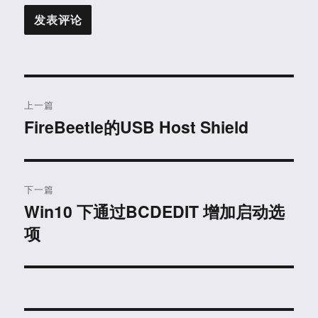
文
上一篇
章
FireBeetle的USB Host Shield
上
篇
导
文
航
章：
下一篇
Win10 下通过BCDEDIT 增加启动选
下
项
篇
文
章：