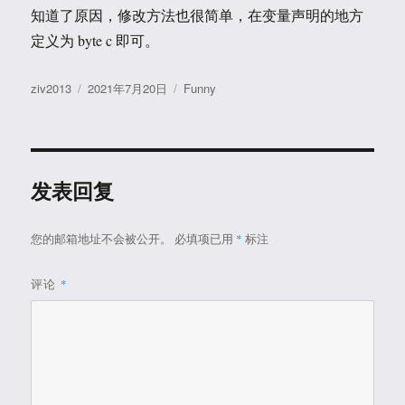
知道了原因，修改方法也很简单，在变量声明的地方
定义为 byte c 即可。
作
发
分
ziv2013
2021年7月20日
Funny
者
布
类
于
发表回复
您的邮箱地址不会被公开。
必填项已用
*
标注
评论
*