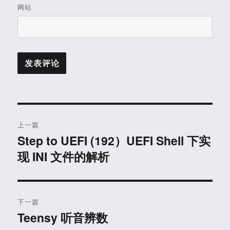
网站
文
上一篇
章
Step to UEFI (192）UEFI Shell 下实
上
现 INI 文件的解析
篇
导
文
航
章：
下一篇
Teensy 听音辨数
下