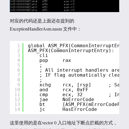
对应的代码还是上面还在提到的
ExceptionHandlerAsm.nasm 文件中：
1
global ASM_PFX(CommonInterruptEntry
2
ASM_PFX(CommonInterruptEntry):
3
cli
4
pop     rax
5
;
6
; All interrupt handlers are in
7
; IF flag automatically cleared
8
;
9
xchg    rcx, [rsp]      ; Save 
10
and     rcx, 0xFF
11
cmp     ecx, 32         ; Intel
12
jae     NoErrorCode
13
bt      [ASM_PFX(mErrorCodeFlag
14
jc      HasErrorCode
这里使用的是在vector 0 入口地址下断点拦截的方式，