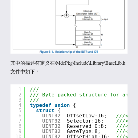
其中的描述符定义在\MdePkg\Include\Library\BaseLib.h
文件中如下：
1
///
2
/// Byte packed structure for an x6
3
///
4
typedef
union
{
5
struct
{
6
UINT32
OffsetLow:16;   
///< Of
7
UINT32
Selector:16;    
///< Se
8
UINT32
Reserved_0:8;   
///< Re
9
UINT32
GateType:8;     
///< Ga
10
UINT32
OffsetHigh:16;  
///< Of