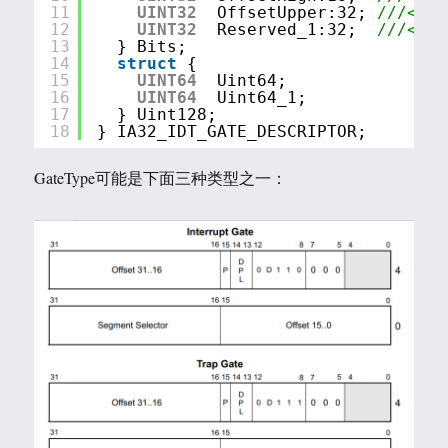
11
UINT32
OffsetUpper:32; 
///< Of
12
UINT32
Reserved_1:32;  
///< Re
13
} Bits;
14
struct
{
15
UINT64
Uint64;
16
UINT64
Uint64_1;
17
} Uint128;
18
} IA32_IDT_GATE_DESCRIPTOR;
GateType可能是下面三种类型之一：