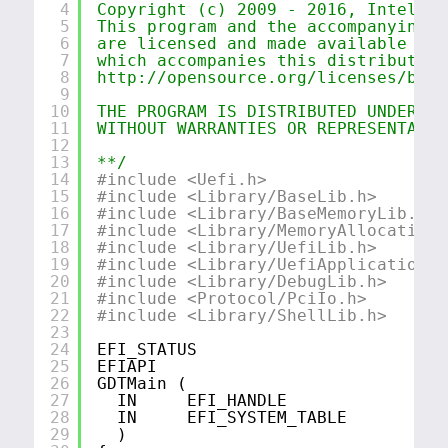
4
Copyright (c) 2009 - 2016, Intel Co
5
This program and the accompanying m
6
are licensed and made available und
7
which accompanies this distribution
8
http://opensource.org/licenses/bsd-
9
10
THE PROGRAM IS DISTRIBUTED UNDER TH
11
WITHOUT WARRANTIES OR REPRESENTATIO
12
13
**/
14
#include <Uefi.h>
15
#include <Library/BaseLib.h>
16
#include <Library/BaseMemoryLib.h>
17
#include <Library/MemoryAllocationL
18
#include <Library/UefiLib.h>
19
#include <Library/UefiApplicationEn
20
#include <Library/DebugLib.h>
21
#include <Protocol/PciIo.h>
22
#include <Library/ShellLib.h>
23
24
EFI_STATUS
25
EFIAPI
26
GDTMain (
27
IN     EFI_HANDLE                
28
IN     EFI_SYSTEM_TABLE          
29
)