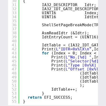
30
{
31
IA32_DESCRIPTOR   Idtr;
32
IA32_IDT_GATE_DESCRIPTOR   
33
UINT16            Index;
34
UINT16            IdtEntryC
35
36
ShellSetPageBreakMode(TRUE)
37
38
AsmReadIdtr (&Idtr);
39
IdtEntryCount = (UINT16) ((
40
41
IdtTable = (IA32_IDT_GATE_D
42
Print(
L"IDTR=0x%lX\n"
,IdtTa
43
for
(Index = 0; Index < Idt
44
Print(
L"No.[%d] "
,Index
45
Print(
L"Selector[%d] "
,
46
Print(
L"Type [0x%X] "
,I
47
Print(
L"Offset [0x%lX]\
48
(IdtTable->
49
(IdtTable->
50
(IdtTable->
51
);
52
IdtTable++;
53
}
54
return
EFI_SUCCESS;
55
}