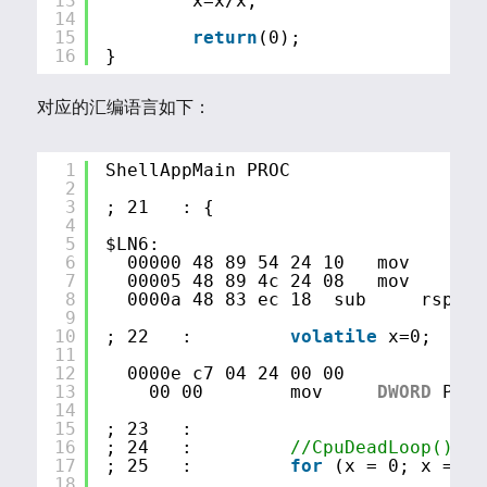
13
x=x/x;
14
15
return
(0);
16
}
对应的汇编语言如下：
1
ShellAppMain PROC                  
2
3
; 21   : {
4
5
$LN6:
6
00000 48 89 54 24 10   mov     QW
7
00005 48 89 4c 24 08   mov     QW
8
0000a 48 83 ec 18  sub     rsp, 2
9
10
; 22   :         
volatile
x=0;
11
12
0000e c7 04 24 00 00
13
00 00        mov     
DWORD
PTR 
14
15
; 23   :         
16
; 24   :         
//CpuDeadLoop();
17
; 25   :         
for
(x = 0; x == 0
18