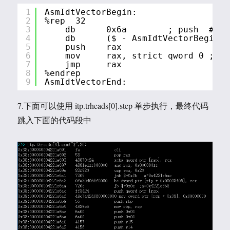
1
AsmIdtVectorBegin:
2
%rep  32
3
db      0x6a        ; push  #Vec
4
db      ($ - AsmIdtVectorBegin) 
5
push    rax
6
mov     rax, strict qword 0 ;  
7
jmp     rax
8
%endrep
9
AsmIdtVectorEnd:
7.下面可以使用 itp.trheads[0].step 单步执行，最终代码
跳入下面的代码段中