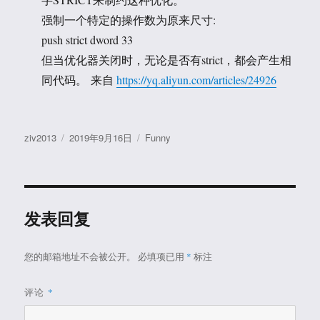
强制一个特定的操作数为原来尺寸:
push strict dword 33
但当优化器关闭时，无论是否有strict，都会产生相
同代码。 来自
https://yq.aliyun.com/articles/24926
作
发
分
ziv2013
2019年9月16日
Funny
者
布
类
于
发表回复
您的邮箱地址不会被公开。
必填项已用
*
标注
评论
*