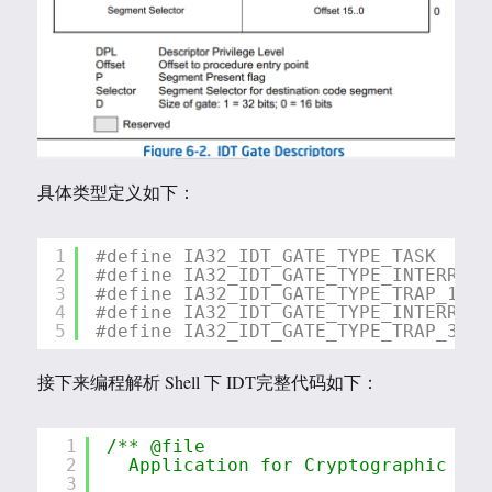
具体类型定义如下：
1
#define IA32_IDT_GATE_TYPE_TASK     
2
#define IA32_IDT_GATE_TYPE_INTERRUPT
3
#define IA32_IDT_GATE_TYPE_TRAP_16  
4
#define IA32_IDT_GATE_TYPE_INTERRUPT
5
#define IA32_IDT_GATE_TYPE_TRAP_32  
接下来编程解析 Shell 下 IDT完整代码如下：
1
/** @file
2
Application for Cryptographic Pri
3