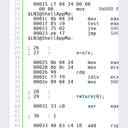
19
00015 c7 04 24 00 00
20
00 00        mov     
DWORD
PTR 
21
$LN2@ShellAppMa:
22
0001c 8b 04 24     mov     eax, 
D
23
0001f 85 c0        test    eax, e
24
00021 75 02        jne     
SHORT
25
00023 eb f7        jmp     
SHORT
26
$LN3@ShellAppMa:
27
28
; 26   :         
29
; 27   :         x=x/x;
30
31
00025 8b 04 24     mov     eax, 
D
32
00028 8b 0c 24     mov     ecx, 
D
33
0002b 99       cdq
34
0002c f7 f9        idiv    ecx
35
0002e 89 04 24     mov     
DWORD
36
37
; 28   :         
38
; 29   :         
return
(0);
39
40
00031 33 c0        
xor
eax, e
41
42
; 30   : }
43
44
00033 48 83 c4 18  add     rsp, 2