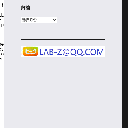
 if the specified error level is enabled.
归档
tErrorLevelLib function
归
e specified by Format and the
tput device.
档
message.
essage to print.
contents are accessed
ecified by Format.