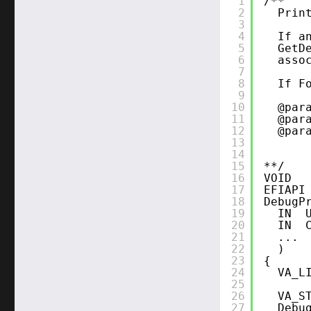
1
/**
2
Prin
3
4
If a
5
GetD
6
asso
7
8
If F
9
10
@par
11
@par
12
@par
13
14
15
**/
16
VOID
17
EFIAPI
18
DebugP
19
IN  
20
IN  
21
...
22
)
23
{
24
VA_L
25
26
VA_S
27
Debu