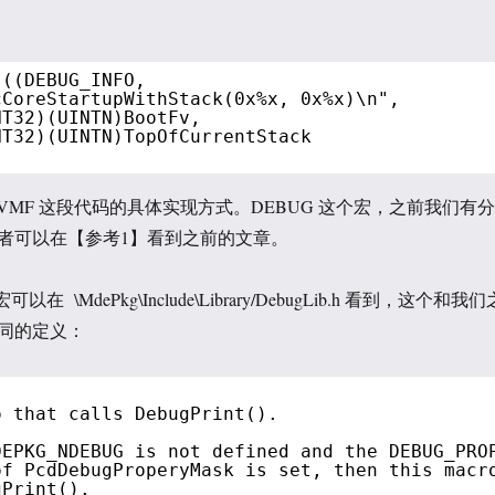
 ((DEBUG_INFO,
cCoreStartupWithStack(0x%x, 0x%x)\n",
NT32)(UINTN)BootFv,
NT32)(UINTN)TopOfCurrentStack
VMF 这段代码的具体实现方式。DEBUG 这个宏，之前我们有分
者可以在【参考1】看到之前的文章。
可以在 \MdePkg\Include\Library/DebugLib.h 看到，这个和我们
同的定义：
o that calls DebugPrint().
DEPKG_NDEBUG is not defined and the DEBUG_PRO
of PcdDebugProperyMask is set, then this macr
gPrint().