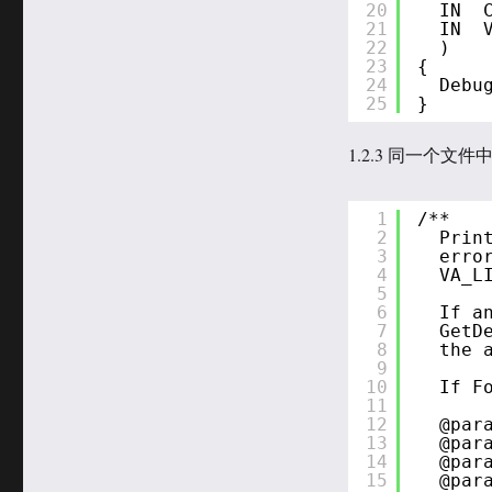
20
IN  
21
IN  
22
)
23
{
24
Debu
25
}
1.2.3 同一个文件中 
1
/**
2
Prin
3
erro
4
VA_L
5
6
If a
7
GetD
8
the 
9
10
If F
11
12
@par
13
@par
14
@par
15
@par