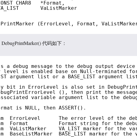
CONST CHAR8   *Format,
VA_LIST       VaListMarker
gPrintMarker (ErrorLevel, Format, VaListMarke
DebugPrintMarker() 代码如下：
ts a debug message to the debug output device
r level is enabled base on Null-terminated fo
IST argument list or a BASE_LIST argument lis
ny bit in ErrorLevel is also set in DebugPrin
ebugPrintErrorLevel (), then print the messag
associated variable argument list to the debu
ormat is NULL, then ASSERT().
am  ErrorLevel      The error level of the de
am  Format          Format string for the deb
am  VaListMarker    VA_LIST marker for the va
am  BaseListMarker  BASE_LIST marker for the 