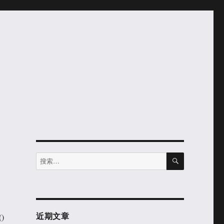
搜
搜
索
索：
近期文章
)