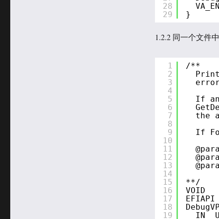
28
VA_E
29
}
1.2.2 同一个文件中
1
/**
2
Prin
3
erro
4
5
If a
6
GetD
7
the 
8
9
If F
10
11
@par
12
@par
13
@par
14
15
**/
16
VOID
17
EFIAPI
18
DebugV
19
IN  