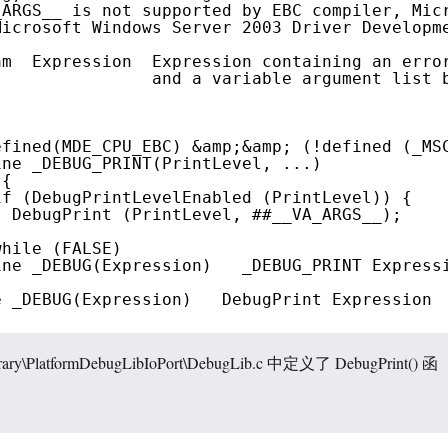
_ARGS__ is not supported by EBC compiler, Mic
Microsoft Windows Server 2003 Driver Developm
am  Expression  Expression containing an erro
and a variable argument list 
efined(MDE_CPU_EBC) &amp;&amp; (!defined (_MS
ine _DEBUG_PRINT(PrintLevel, ...)            
 {                                           
if (DebugPrintLevelEnabled (PrintLevel)) {   
DebugPrint (PrintLevel, ##__VA_ARGS__);    
}                                            
while (FALSE)
ine _DEBUG(Expression)   _DEBUG_PRINT Express
e _DEBUG(Expression)   DebugPrint Expression
brary\PlatformDebugLibIoPort\DebugLib.c 中定义了 DebugPrint() 函