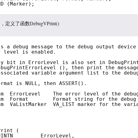
ND (Marker);
，定义了函数DebugVPrint()
ts a debug message to the debug output device
r level is enabled.
ny bit in ErrorLevel is also set in DebugPrin
ebugPrintErrorLevel (), then print the messag
associated variable argument list to the debu
ormat is NULL, then ASSERT().
am  ErrorLevel    The error level of the debu
am  Format        Format string for the debug
am  VaListMarker  VA_LIST marker for the vari
Print (
UINTN         ErrorLevel,