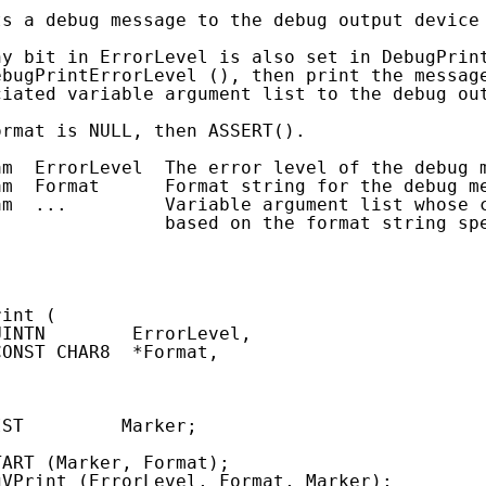
ts a debug message to the debug output device
ny bit in ErrorLevel is also set in DebugPrin
ebugPrintErrorLevel (), then print the messag
ciated variable argument list to the debug ou
ormat is NULL, then ASSERT().
am  ErrorLevel  The error level of the debug 
am  Format      Format string for the debug m
am  ...         Variable argument list whose 
based on the format string sp
rint (
UINTN        ErrorLevel,
CONST CHAR8  *Format,
IST         Marker;
TART (Marker, Format);
gVPrint (ErrorLevel, Format, Marker);