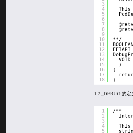
3
4
This
5
PcdD
6
7
@ret
8
@ret
9
10
**/
11
BOOLEA
12
EFIAPI
13
DebugP
14
VOID
15
)
16
{
17
retu
18
}
1.2 _DEBUG 的
1
/**
2
Inte
3
4
This
5
stri