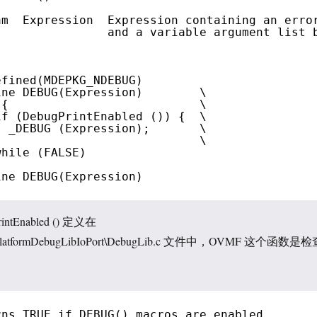
am  Expression  Expression containing an erro
and a variable argument list 
efined(MDEPKG_NDEBUG)
ine DEBUG(Expression)        \
 {                           \
if (DebugPrintEnabled ()) {  \
_DEBUG (Expression);       \
}                            \
while (FALSE)
ine DEBUG(Expression)
intEnabled () 定义在
ry\PlatformDebugLibIoPort\DebugLib.c 文件中，OVMF 这个函数是
rns TRUE if DEBUG() macros are enabled.