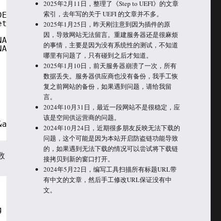
2025年2月11日，整理了《Step to UEFI》的文章
索引，去年写的关于 UEFI 的文章并不多。
DEBUG_PRINT_ENABLED bit of
eturned.
2025年1月25日，昨天刚注意到因为插件的原
因，导致网站无法留言。重建服务器还是很麻烦
NABLED bit of PcdDebugProperyMask is set.
的事情，主要是因为没有系统性的测试，不知道
NABLED bit of PcdDebugProperyMask is clear.
哪里有问题了，只有碰到之后才知道。
2025年1月10日，前天服务器崩溃了一次，所有
数据丢失。服务器供应商也没有备份，我手工恢
复之前网站的备份，如果遇到问题，请给我留
言。
2024年10月31日，最近一段网站不是很稳定，应
该是空间供运营商的问题。
&amp; DEBUG_PROPERTY_DEBUG_PRINT_ENABLED) != 
2024年10月24日，近期很多朋友反映无法下载的
问题，这个可能是因为本站开启防盗链功能导致
的，如果遇到无法下载的情况可以尝试将下载链
数
接拷贝到新的窗口打开。
2024年5月22日，编写工具扫描所有标题URL带
有中文的文章，然后手工修改URL保证没有中
文。
g error level, a format