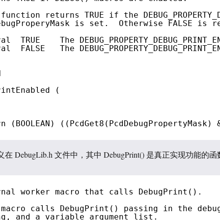
 function returns TRUE if the DEBUG_PROPERTY_
ebugProperyMask is set.  Otherwise FALSE is r
val  TRUE    The DEBUG_PROPERTY_DEBUG_PRINT_E
val  FALSE   The DEBUG_PROPERTY_DEBUG_PRINT_E
N
rintEnabled (
rn (BOOLEAN) ((PcdGet8(PcdDebugPropertyMask) 
定义在 DebugLib.h 文件中，其中 DebugPrint() 是真正实现功能的函
rnal worker macro that calls DebugPrint().
 macro calls DebugPrint() passing in the debu
ng, and a variable argument list.