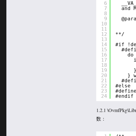
6
__VA
7
and 
8
9
@par
10
11
12
**/
13
14
#if !d
15
#def
16
do
17
18
19
20
} 
21
#def
22
#else
23
#defin
24
#endif
1.2.1 \OvmfPkg\Li
数：