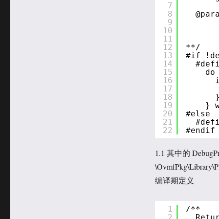
7
8
@par
9
10
11
12
**/
13
#if !d
14
#def
15
do
16
17
18
19
} 
20
#else
21
#def
22
#endif
1.1 其中的 DebugPr
\OvmfPkg\Libra
编译期定义
1
/**
2
Retu