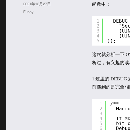
者
发
2021年12月27日
函数中：
布
分
Funny
于
类
1
DEBUG
2
"Se
3
(UI
4
(UI
5
));
这次就分析一下 O
析过，有兴趣的读
1.这里的 DEBUG 宏
前遇到的是完全相
1
/**
2
Macr
3
4
If M
5
bit 
6
Debu