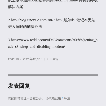
解决方案
2.http://blog.sinovale.com/3867.html 戴尔dell笔记本无法
进入睡眠的解决办法
3.https://www.reddit.com/r/Dell/comments/h0r56s/getting_b
ack_s3_sleep_and_disabling_modern/
作
发
分
ziv2013
2021年12月18日
Funny
者
布
类
于
发表回复
您的邮箱地址不会被公开。
必填项已用
*
标注