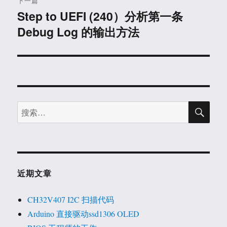
下一篇
Step to UEFI (240）分析第一条
下
Debug Log 的输出方法
篇
文
章：
搜
搜
索
索：
近期文章
CH32V407 I2C 扫描代码
Arduino 直接驱动ssd1306 OLED