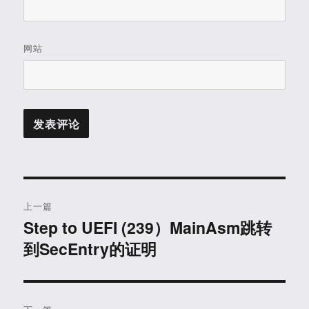
网站
文
上一篇
章
Step to UEFI (239）MainAsm跳转
上
到SecEntry的证明
篇
导
文
航
章：