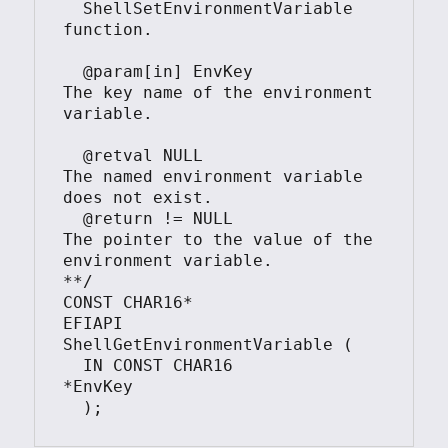
  ShellSetEnvironmentVariable 
function.

  @param[in] EnvKey             
The key name of the environment 
variable.

  @retval NULL                  
The named environment variable 
does not exist.

  @return != NULL               
The pointer to the value of the 
environment variable.

**/

CONST CHAR16*

EFIAPI

ShellGetEnvironmentVariable (

  IN CONST CHAR16                
*EnvKey

  );