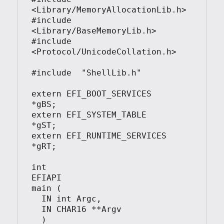
<Library/MemoryAllocationLib.h>

#include 
<Library/BaseMemoryLib.h>

#include 
<Protocol/UnicodeCollation.h>

#include  "ShellLib.h"

extern EFI_BOOT_SERVICES         
*gBS;

extern EFI_SYSTEM_TABLE		
*gST;

extern EFI_RUNTIME_SERVICES 	 
*gRT;

int

EFIAPI

main (

  IN int Argc,

  IN CHAR16 **Argv

  )
