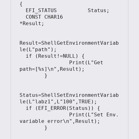
{

  EFI_STATUS          Status;

  CONST CHAR16		  
*Result;

Result=ShellGetEnvironmentVariab
le(L"path");

  if (Result!=NULL) {

		Print(L"Get 
path=[%s]\n",Result);

	}

Status=ShellSetEnvironmentVariab
le(L"labz1",L"100",TRUE);

  if (EFI_ERROR(Status)) {

		Print(L"Set Env. 
variable error\n",Result);

	}  
