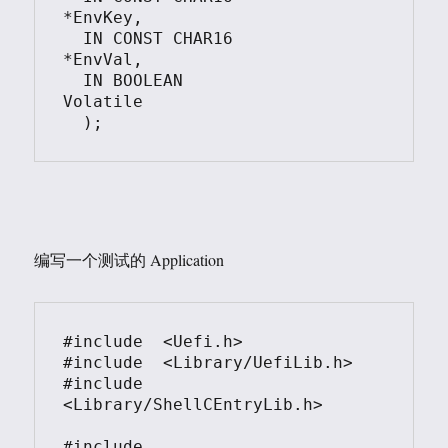
*EnvKey,

  IN CONST CHAR16               
*EnvVal,

  IN BOOLEAN                    
Volatile

  );
编写一个测试的 Application
#include  <Uefi.h>

#include  <Library/UefiLib.h>

#include  
<Library/ShellCEntryLib.h>

#include 