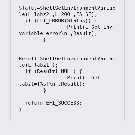
Status=ShellSetEnvironmentVariab
le(L"labz2",L"200",FALSE);

  if (EFI_ERROR(Status)) {

		Print(L"Set Env. 
variable error\n",Result);

	}  

Result=ShellGetEnvironmentVariab
le(L"labz1");

  if (Result!=NULL) {

		Print(L"Get 
labz1=[%s]\n",Result);

	}	

  return EFI_SUCCESS;

}