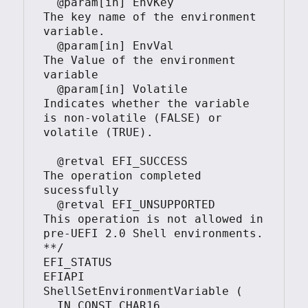
  @param[in] EnvKey             
The key name of the environment 
variable.

  @param[in] EnvVal             
The Value of the environment 
variable

  @param[in] Volatile           
Indicates whether the variable 
is non-volatile (FALSE) or 
volatile (TRUE).

  @retval EFI_SUCCESS           
The operation completed 
sucessfully

  @retval EFI_UNSUPPORTED       
This operation is not allowed in 
pre-UEFI 2.0 Shell environments.

**/

EFI_STATUS

EFIAPI

ShellSetEnvironmentVariable (

  IN CONST CHAR16               