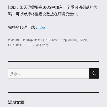
比如，某天你需要在BIOS中加入一个重启动测试的代
码，可以考虑将重启次数放在环境变量中。
完整的代码下载
envtest
作
发
分
标
ziv2013
2016年9月19日
Funny
Application
、
Shell
、
者
布
于
类
签
UDK2014
、
UEFI
留下评论
于
Step
to
UEFI
(97）
搜
Shell
搜
索
下
索：
获
得
和
设
置
近期文章
环