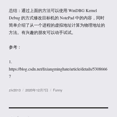
总结：通过上面的方法可以使用 WinDBG Kernel
Debug 的方式修改目标机的 NotePad 中的内容，同时
简单介绍了从一个进程的虚拟地址计算为物理地址的
方法。有兴趣的朋友可以动手试试。
参考：
1.
https://blog.csdn.net/lixiangminghate/article/details/5308666
7
作
发
分
ziv2013
2020年12月7日
Funny
者
布
类
于