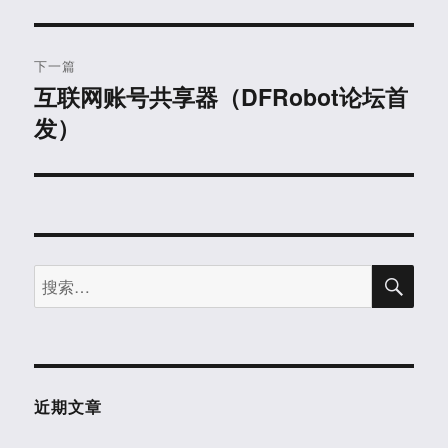
篇
导
文
航
章：
下一篇
互联网账号共享器（DFRobot论坛首
下
发）
篇
文
章：
搜
搜
索
索：
近期文章