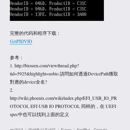
完整的代码和程序下载：
GetPIDVID
参考：
1. http://biosren.com/viewthread.php?
tid=5925&highlight=usbio 請問如何透過DevicePath獲取
對應的device全名?
2.
http://wiki.phoenix.com/wiki/index.php/EFI_USB_IO_PR
OTOCOL EFI USB IO PROTOCOL 同样的，在 UEFI
spec中也可以找到上面的定义
作
发
分
标
ziv2013
2015年11月16日
Funny
AppPkg
、
Console
、