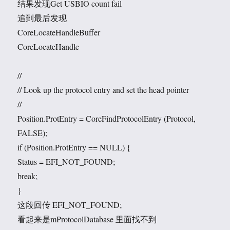
结果发现Get USBIO count fail
追到最后发现
CoreLocateHandleBuffer
CoreLocateHandle
//
// Look up the protocol entry and set the head pointer
//
Position.ProtEntry = CoreFindProtocolEntry (Protocol,
FALSE);
if (Position.ProtEntry == NULL) {
Status = EFI_NOT_FOUND;
break;
}
这段回传 EFI_NOT_FOUND;
看起来是mProtocolDatabase 里面找不到