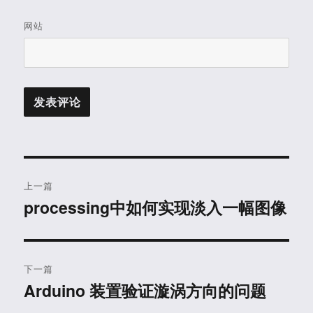
网站
文
上一篇
章
processing中如何实现淡入一幅图像
上
篇
导
文
航
章：
下一篇
Arduino 装置验证漩涡方向的问题
下
篇