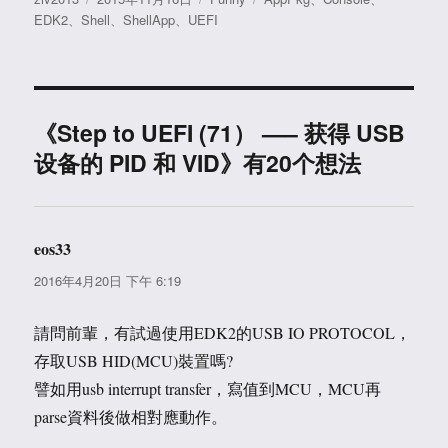
者
布
类
签
EDK2
、
Shell
、
ShellApp
、
UEFI
于
《Step to UEFI (71） —– 获得 USB
设备的 PID 和 VID》有20个想法
eos33
说
道：
2016年4月20日 下午 6:19
請問前輩，有試過使用EDK2的USB IO PROTOCOL，
存取USB HID(MCU)裝置嗎?
譬如用usb interrupt transfer，寫值到MCU，MCU再
parse資料後做相對應動作。