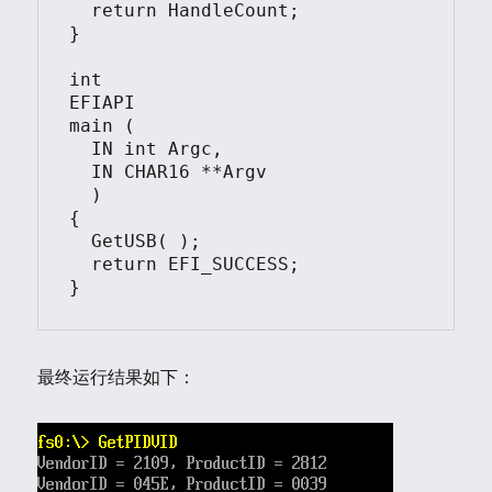
  return HandleCount;

}

int

EFIAPI

main (

  IN int Argc,

  IN CHAR16 **Argv

  )

{

  GetUSB( );

  return EFI_SUCCESS;

}
最终运行结果如下：