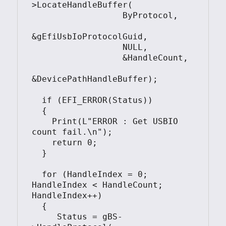
>LocateHandleBuffer(

                  ByProtocol,

&gEfiUsbIoProtocolGuid,

                  NULL,

                  &HandleCount,

&DevicePathHandleBuffer);

  if (EFI_ERROR(Status)) 

  {

    Print(L"ERROR : Get USBIO 
count fail.\n");

    return 0;

  }   

  for (HandleIndex = 0; 
HandleIndex < HandleCount; 
HandleIndex++) 

  { 

     Status = gBS-