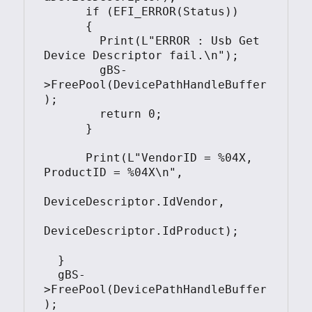
      if (EFI_ERROR(Status))

      {

        Print(L"ERROR : Usb Get 
Device Descriptor fail.\n");

        gBS-
>FreePool(DevicePathHandleBuffer
);  

        return 0;

      }

      Print(L"VendorID = %04X, 
ProductID = %04X\n", 

DeviceDescriptor.IdVendor, 

DeviceDescriptor.IdProduct);      

  }

  gBS-
>FreePool(DevicePathHandleBuffer
);       
