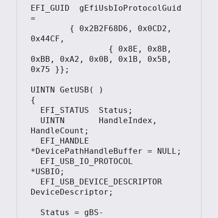
EFI_GUID  gEfiUsbIoProtocolGuid   
= 

	{ 0x2B2F68D6, 0x0CD2, 
0x44CF, 

		{ 0x8E, 0x8B, 
0xBB, 0xA2, 0x0B, 0x1B, 0x5B, 
0x75 }};

UINTN GetUSB( )

{

  EFI_STATUS  Status;

  UINTN       HandleIndex, 
HandleCount;

  EFI_HANDLE  
*DevicePathHandleBuffer = NULL;

  EFI_USB_IO_PROTOCOL 			
*USBIO;

  EFI_USB_DEVICE_DESCRIPTOR     
DeviceDescriptor;

  Status = gBS-