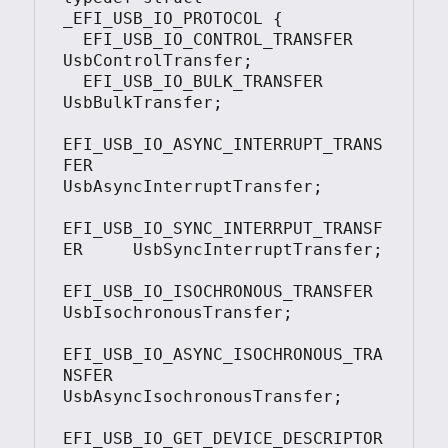
_EFI_USB_IO_PROTOCOL {

  EFI_USB_IO_CONTROL_TRANSFER            
UsbControlTransfer;

  EFI_USB_IO_BULK_TRANSFER               
UsbBulkTransfer;

EFI_USB_IO_ASYNC_INTERRUPT_TRANS
FER    
UsbAsyncInterruptTransfer;

EFI_USB_IO_SYNC_INTERRPUT_TRANSF
ER     UsbSyncInterruptTransfer;

EFI_USB_IO_ISOCHRONOUS_TRANSFER        
UsbIsochronousTransfer;

EFI_USB_IO_ASYNC_ISOCHRONOUS_TRA
NSFER  
UsbAsyncIsochronousTransfer;

EFI_USB_IO_GET_DEVICE_DESCRIPTOR       