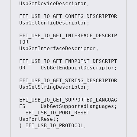
UsbGetDeviceDescriptor;

EFI_USB_IO_GET_CONFIG_DESCRIPTOR       
UsbGetConfigDescriptor;

EFI_USB_IO_GET_INTERFACE_DESCRIP
TOR    
UsbGetInterfaceDescriptor;

EFI_USB_IO_GET_ENDPOINT_DESCRIPT
OR     UsbGetEndpointDescriptor;

EFI_USB_IO_GET_STRING_DESCRIPTOR       
UsbGetStringDescriptor;

EFI_USB_IO_GET_SUPPORTED_LANGUAG
ES     UsbGetSupportedLanguages;

  EFI_USB_IO_PORT_RESET                  
UsbPortReset;

} EFI_USB_IO_PROTOCOL;