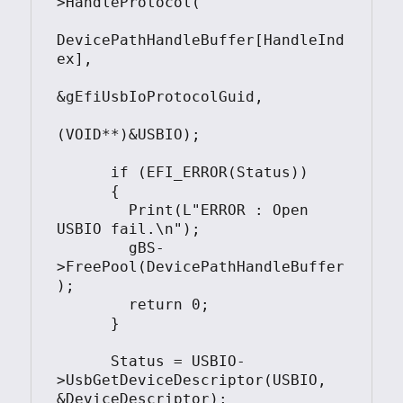
>HandleProtocol(

DevicePathHandleBuffer[HandleInd
ex],

&gEfiUsbIoProtocolGuid,

(VOID**)&USBIO);

      if (EFI_ERROR(Status))

      {

        Print(L"ERROR : Open 
USBIO fail.\n");

        gBS-
>FreePool(DevicePathHandleBuffer
);  

        return 0;

      }

      Status = USBIO-
>UsbGetDeviceDescriptor(USBIO, 
&DeviceDescriptor);     
