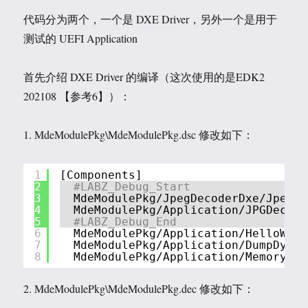
代码分为两个，一个是 DXE Driver，另外一个是用于
测试的 UEFI Application
首先介绍 DXE Driver 的编译（这次使用的是EDK2
202108 【参考6】）：
1. MdeModulePkg\MdeModulePkg.dsc 修改如下：
1
[Components]
2
#LABZ_Debug_Start
3
MdeModulePkg/JpegDecoderDxe/JpegDe
4
MdeModulePkg/Application/JPGDecode
5
#LABZ_Debug_End
6
MdeModulePkg/Application/HelloWorl
7
MdeModulePkg/Application/DumpDynPc
8
MdeModulePkg/Application/MemoryPro
2. MdeModulePkg\MdeModulePkg.dec 修改如下：