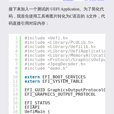
接下来加入一个测试的 UEFI Application。为了简化代
码，我首先使用工具将图片转化为C语言的 .h文件，代
码直接引用对应内存：
1
#include <Uefi.h>
2
#include <Library/PcdLib.h>
3
#include <Library/UefiLib.h>
4
#include <Library/UefiApplicationEn
5
#include <Library/MemoryAllocationL
6
#include <Protocol/GraphicsOutput.h
7
#include <JpegDecoder.h>
8
#include "demo.h"
9
10
extern
EFI_BOOT_SERVICES         *g
11
extern
EFI_SYSTEM_TABLE          *g
12
13
EFI_GUID GraphicsOutputProtocolGuid
14
EFI_GRAPHICS_OUTPUT_PROTOCOL       
15
16
EFI_STATUS
17
EFIAPI
18
UefiMain (