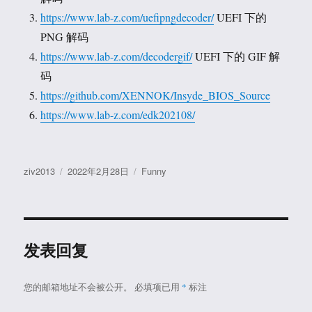
https://www.lab-z.com/uefipngdecoder/
UEFI 下的
PNG 解码
https://www.lab-z.com/decodergif/
UEFI 下的 GIF 解
码
https://github.com/XENNOK/Insyde_BIOS_Source
https://www.lab-z.com/edk202108/
作
发
分
ziv2013
2022年2月28日
Funny
者
布
类
于
发表回复
您的邮箱地址不会被公开。
必填项已用
*
标注