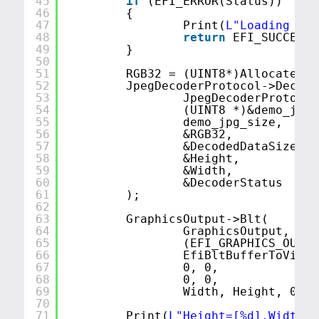
45
if
(EFI_ERROR(Status))
46
{
47
Print(
L"Loading Efi
48
return
EFI_SUCCESS;
49
}
50
51
RGB32 = (UINT8*)AllocatePoo
52
JpegDecoderProtocol->Decode
53
JpegDecoderProtocol
54
(UINT8 *)&demo_jpg,
55
demo_jpg_size,
56
&RGB32,
57
&DecodedDataSize,
58
&Height,
59
&Width,
60
&DecoderStatus
61
);
62
63
GraphicsOutput->Blt(
64
GraphicsOutput,
65
(EFI_GRAPHICS_OUTPU
66
EfiBltBufferToVideo
67
0, 0,
68
0, 0,
69
Width, Height, 0);
70
71
Print(
L"Height=[%d],Width=[