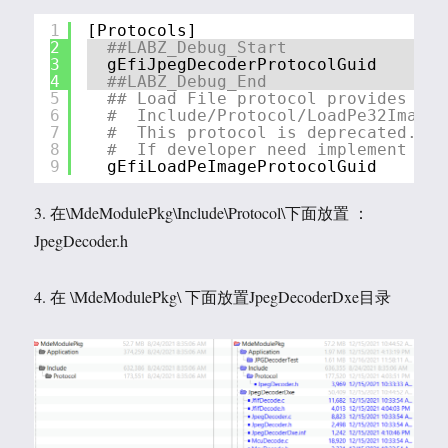
1
[Protocols]
2
##LABZ_Debug_Start
3
gEfiJpegDecoderProtocolGuid       
4
##LABZ_Debug_End
5
## Load File protocol provides cap
6
#  Include/Protocol/LoadPe32Image.
7
#  This protocol is deprecated. Na
8
#  If developer need implement suc
9
gEfiLoadPeImageProtocolGuid    = {
3. 在\MdeModulePkg\Include\Protocol\下面放置 ：
JpegDecoder.h
4. 在 \MdeModulePkg\ 下面放置JpegDecoderDxe目录