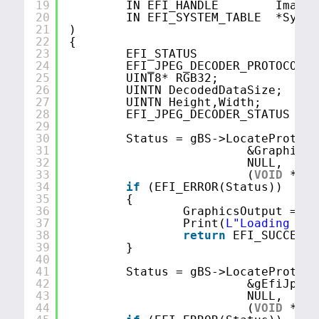
19
IN EFI_HANDLE        ImageH
20
IN EFI_SYSTEM_TABLE  *Syste
21
)
22
{
23
EFI_STATUS                 
24
EFI_JPEG_DECODER_PROTOCOL  
25
UINT8* RGB32;
26
UINTN DecodedDataSize;
27
UINTN Height,Width;
28
EFI_JPEG_DECODER_STATUS Dec
29
30
Status = gBS->LocateProtoco
31
&GraphicsO
32
NULL,
33
(
VOID
**) 
34
if
(EFI_ERROR(Status))
35
{
36
GraphicsOutput = NU
37
Print(
L"Loading Gra
38
return
EFI_SUCCESS;
39
}
40
41
Status = gBS->LocateProtoco
42
&gEfiJpegD
43
NULL,
44
(
VOID
**) 