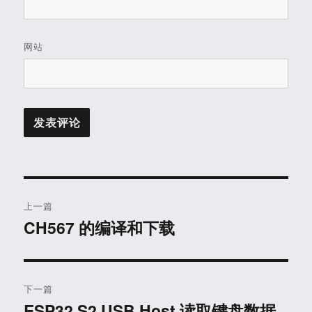
网站
文
上一篇
章
CH567 的编译和下载
上
篇
导
文
航
章：
下一篇
ESP32 S2 USB Host 读取键盘数据
下