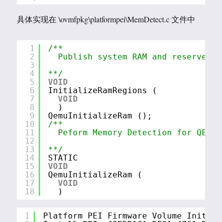
具体实现在 \ovmfpkg\platformpei\MemDetect.c 文件中
1
/**
2
Publish system RAM and reserve me
3
4
**/
5
VOID
6
InitializeRamRegions (
7
VOID
8
)
9
QemuInitializeRam ();
10
/**
11
Peform Memory Detection for QEMU 
12
13
**/
14
STATIC
15
VOID
16
QemuInitializeRam (
17
VOID
18
)
1
Platform PEI Firmware Volume Initial