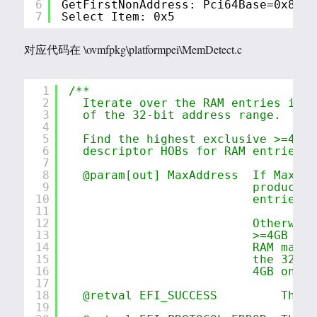
6
GetFirstNonAddress: Pci64Base=0x8000
7
Select Item: 0x5
对应代码在 \ovmfpkg\platformpei\MemDetect.c
1
/**
2
Iterate over the RAM entries in Q
3
of the 32-bit address range.
4
5
Find the highest exclusive >=4GB 
6
descriptor HOBs for RAM entries t
7
8
@param[out] MaxAddress  If MaxAdd
9
produces 
10
entries t
11
12
Otherwise
13
>=4GB RAM
14
RAM map c
15
the 32-bi
16
4GB on ou
17
18
@retval EFI_SUCCESS         The f
19