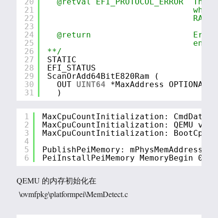
20
@retval EFI_PROTOCOL_ERROR  The R
21
whole
22
RAM e
23
24
@return                     Error
25
entry
26
**/
27
STATIC
28
EFI_STATUS
29
ScanOrAdd64BitE820Ram (
30
OUT 
UINT64
*MaxAddress OPTIONAL
31
)
1
MaxCpuCountInitialization: CmdData2=
2
MaxCpuCountInitialization: QEMU v2.7
3
MaxCpuCountInitialization: BootCpuCo
4
5
PublishPeiMemory: mPhysMemAddressWid
6
PeiInstallPeiMemory MemoryBegin 0x3F
QEMU 的内存初始化在
\ovmfpkg\platformpei\MemDetect.c