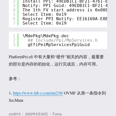
2
Install PPI: 49EDB1C1-BF21-4761-BB12
3
Notify: PPI Guid: 49EDB1C1-BF21-4761
4
The 1th FV start address is 0x000009
5
Select Item: 0x19
6
Register PPI Notify: EE16160A-E8BE-4
7
Select Item: 0x19
1
\MdePkg\MdePkg.dec
2
## Include/Ppi/MpServices.h
3
gEfiPeiMpServicesPpiGuid          
PlatformPei.efi 中有大量和“硬件”相关的内容，最重要
的部分是内存的初始化，运行完成后，内存可用。
参考：
1.
https://www.lab-z.com/stu238/
OVMF 从第一条指令到
SecMain
作
发
分
ziv2013
2022年5月30日
Funny