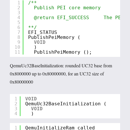
1
/**
2
Publish PEI core memory
3
4
@return EFI_SUCCESS     The PEIM 
5
6
**/
7
EFI_STATUS
8
PublishPeiMemory (
9
VOID
10
)
11
PublishPeiMemory ();
QemuUc32BaseInitialization: rounded UC32 base from
0x8000000 up to 0x80000000, for an UC32 size of
0x80000000
1
VOID
2
QemuUc32BaseInitialization (
3
VOID
4
)
1
QemuInitializeRam called