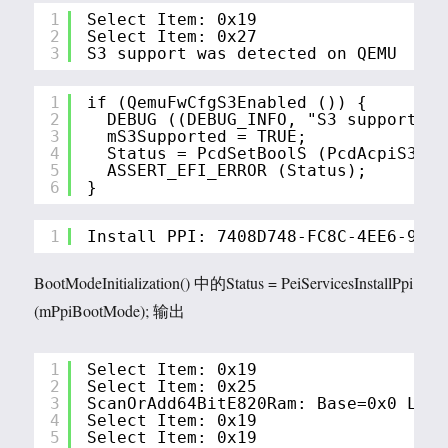
1
Select Item: 0x19
2
Select Item: 0x27
3
S3 support was detected on QEMU
1
if (QemuFwCfgS3Enabled ()) {
2
DEBUG ((DEBUG_INFO, "S3 support wa
3
mS3Supported = TRUE;
4
Status = PcdSetBoolS (PcdAcpiS3Ena
5
ASSERT_EFI_ERROR (Status);
6
}
1
Install PPI: 7408D748-FC8C-4EE6-9288
BootModeInitialization() 中的Status = PeiServicesInstallPpi
(mPpiBootMode); 输出
1
Select Item: 0x19
2
Select Item: 0x25
3
ScanOrAdd64BitE820Ram: Base=0x0 Leng
4
Select Item: 0x19
5
Select Item: 0x19