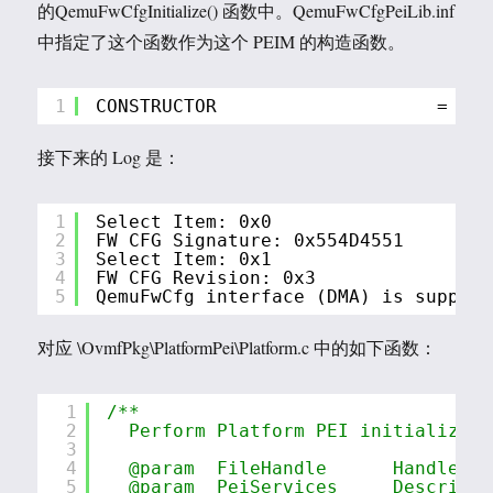
的QemuFwCfgInitialize() 函数中。QemuFwCfgPeiLib.inf
中指定了这个函数作为这个 PEIM 的构造函数。
1
CONSTRUCTOR                    = Qem
接下来的 Log 是：
1
Select Item: 0x0
2
FW CFG Signature: 0x554D4551
3
Select Item: 0x1
4
FW CFG Revision: 0x3
5
QemuFwCfg interface (DMA) is support
对应 \OvmfPkg\PlatformPei\Platform.c 中的如下函数：
1
/**
2
Perform Platform PEI initializati
3
4
@param  FileHandle      Handle of
5
@param  PeiServices     Describes