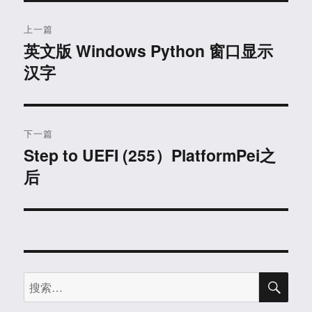
文
上一篇
章
英文版 Windows Python 窗口显示
上
汉字
篇
导
文
航
章：
下一篇
Step to UEFI (255）PlatformPei之
下
后
篇
文
章：
搜
搜
索
索：