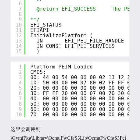
6
7
@return EFI_SUCCESS     The PEIM 
8
9
**/
10
EFI_STATUS
11
EFIAPI
12
InitializePlatform (
13
IN       EFI_PEI_FILE_HANDLE  Fil
14
IN CONST EFI_PEI_SERVICES     **P
15
)
1
Platform PEIM Loaded
2
CMOS:
3
00: 44 00 54 00 06 00 02 13 12 21 2
4
10: 50 00 00 00 07 80 02 FF FF 00 0
5
20: 00 00 00 00 00 00 00 00 00 00 0
6
30: FF FF 20 00 00 07 00 20 30 00 0
7
40: 00 00 00 00 00 00 00 00 00 00 0
8
50: 00 00 00 00 00 00 00 00 00 00 0
9
60: 00 00 00 00 00 00 00 00 00 00 0
10
70: 00 00 00 00 00 00 00 00 00 00 0
这里会调用到
\OvmfPkg\Library\QemuFwCfgS3Lib\QemuFwCfgS3Pei