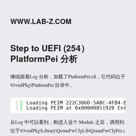
WWW.LAB-Z.COM
Step to UEFI (254）
PlatformPei 分析
继续跟着Log 分析，加载了PlatformPei.efi，它代码位于
\OvmfPkg\PlatformPei 目录中。
1
Loading PEIM 222C386D-5ABC-4FB4-B124
2
Loading PEIM at 0x00000851920 EntryP
从Log 中可以看到，刚进入这个 Module 之后，调用到
位于\OvmfPkg\Library\QemuFwCfgLib\QemuFwCfgPei.c