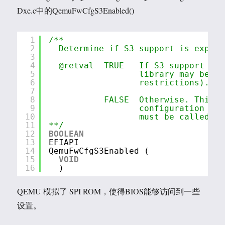
Dxe.c中的QemuFwCfgS3Enabled()
1
/**
2
Determine if S3 support is explic
3
4
@retval  TRUE   If S3 support is 
5
library may be ca
6
restrictions).
7
8
FALSE  Otherwise. This i
9
configuration int
10
must be called.
11
**/
12
BOOLEAN
13
EFIAPI
14
QemuFwCfgS3Enabled (
15
VOID
16
) 
QEMU 模拟了 SPI ROM，使得BIOS能够访问到一些
设置。