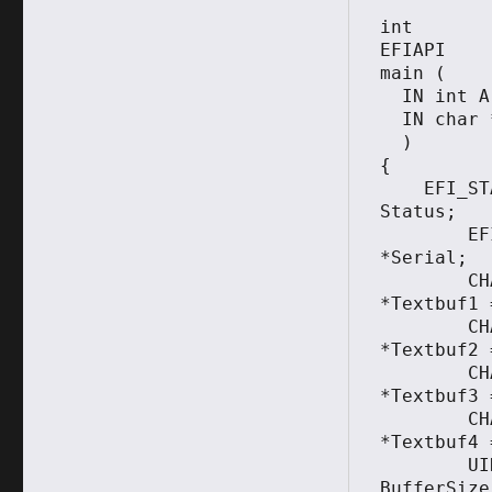
int

EFIAPI

main (    
  IN int Argc,

  IN char **Argv

  )

{

    EFI_STATUS          			
Status;

	EFI_SERIAL_IO_PROTOCOL 			
*Serial;

	CHAR8 							
*Textbuf1 
	CHAR8 							
*Textbuf2 
	CHAR8 							
*Textbuf3 =
	CHAR16 							
*Textbuf4 
	UINTN							
BufferSize;