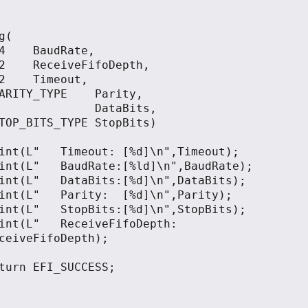
g( 

ceiveFifoDepth);
