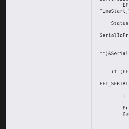
	EFI_TIME						
TimeStart,T
    Status = gBS->LocateProtocol(

		
SerialIoPr
		
		
**)&Serial)
    if (EFI_ERROR(Status)) {

		    Print(L"Ca
EFI_SERIAL
            return Stat
	}

	Print(L"Current Settings:\n");

	DumpSetting(

			Serial->
			Ser