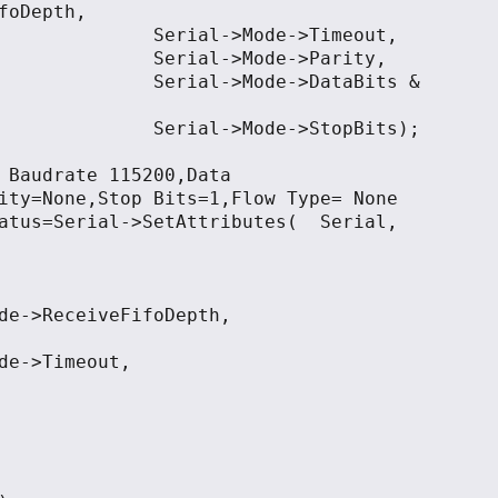
foDepth,

Mode->Timeout,

>Mode->Parity,

Mode->DataBits & 
Mode->StopBits);

ity=None,Stop Bits=1,Flow Type= None

de->ReceiveFifoDepth,

de->Timeout,
