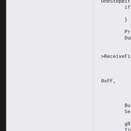
OneStopBit)
	if (Status!=EFI_SUCCESS) {

		Print(L"[%d], %r",St
	}

	Print(L"New Settings:\n");

	DumpSetting(

			Serial->
			Ser
>ReceiveFi
			Serial->
			Serial-
			Serial->
0xFF,			

			Serial->Mod
	BufferSize=AsciiStrLen(Textbuf1);

	Serial->Write(Serial,&BufferSize,Textbuf1);

	gRT->GetTime(&TimeStart,NULL);

	TimeEnd=TimeStart;
