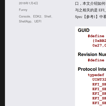
者
发
2016年1月4日
口，本文介绍如何在
布
分
Funny
与之相关的是 EFI_S
于
类
标
Console
、
EDK2
、
Shell
、
Spec【参考1】中
签
ShellApp
、
UEFI