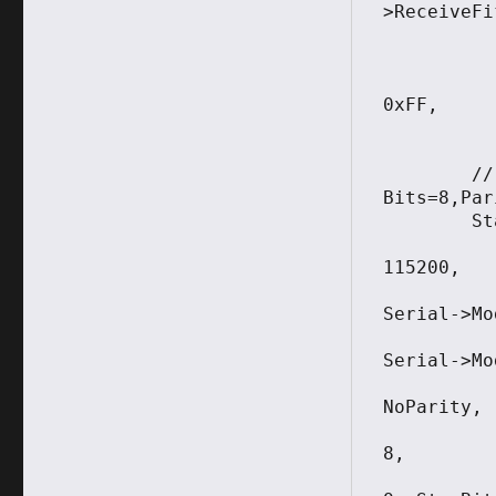
>ReceiveFi
			Serial->
			Serial-
			Serial->
0xFF,			

			Serial->
	// Baudrate 115200,Data 
Bits=8,Par
	Status=Serial->SetAttributes(  Serial,

115200,

Serial->Mo
Serial->Mo
NoParity,

8,
