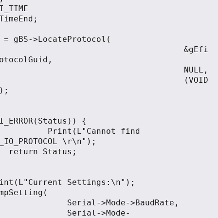
imeEnd;	

				&gEfi
otocolGuid, 

				NULL,

				(VOID 
;

nnot find 
_IO_PROTOCOL \r\n");

us;	

Mode->BaudRate,

ial->Mode-