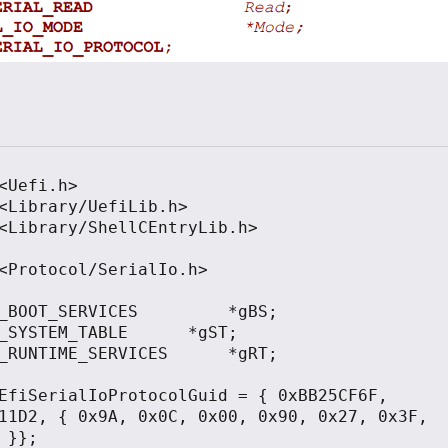
<Uefi.h>

<Library/UefiLib.h>

<Library/ShellCEntryLib.h>

<Protocol/SerialIo.h>

_BOOT_SERVICES         *gBS;

EM_TABLE	     *gST;

NTIME_SERVICES 	 *gRT;

EfiSerialIoProtocolGuid = { 0xBB25CF6F, 
11D2, { 0x9A, 0x0C, 0x00, 0x90, 0x27, 0x3F, 
 }};
