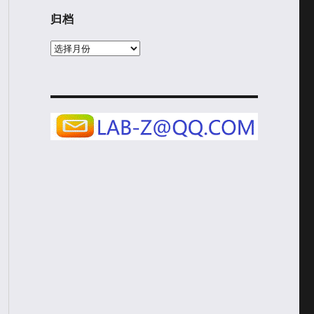
归档
归
档