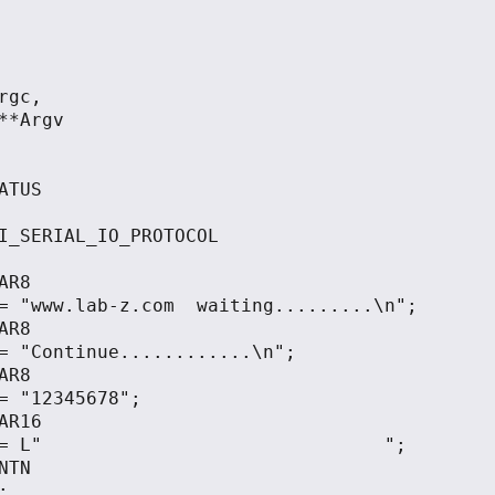
                                     

= "www.lab-z.com  waiting.........\n";

= "Continue............\n";

 "12345678";	

= L"                               ";	


