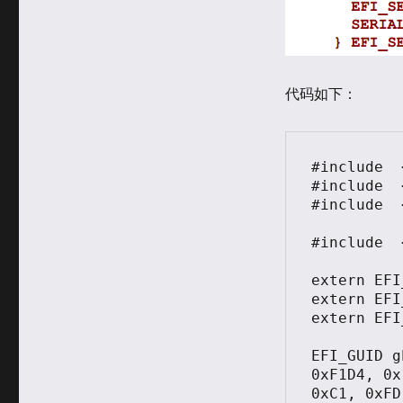
代码如下：
#include  
#include  
#include  
#include  
extern EFI
extern EFI_SYST
extern EFI_RU
EFI_GUID g
0xF1D4, 0x
0xC1, 0xFD