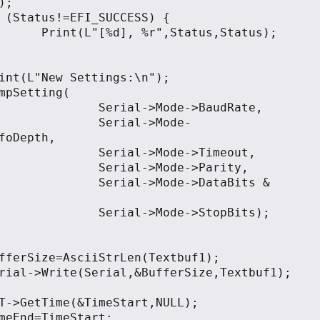
;

atus,Status);

Mode->BaudRate,

ial->Mode-
foDepth,

Mode->Timeout,

>Mode->Parity,

Mode->DataBits & 
e->StopBits);							