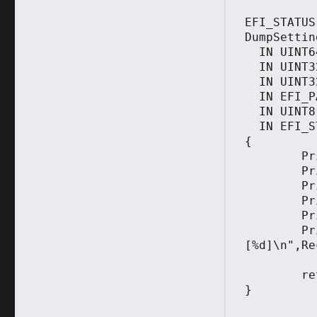
EFI_STATUS

DumpSettin
  IN UINT64    BaudRate,

  IN UINT32    ReceiveFifoDepth,

  IN UINT32    Timeout,

  IN EFI_PARITY_TYPE    Parity,

  IN UINT8              DataBits,

  IN EFI_STOP_BITS_TYPE StopBits)

{

	Print(L"   Timeout: [%d]\n",Timeout);

	Print(L"   BaudRate:[%ld]\n",BaudRate);

	Print(L"   DataBits:[%d]\n",DataBits);

	Print(L"   Parity:  [%d]\n",Parity);

	Print(L"   StopBits:[%d]\n",StopBits);	

	Print(L"   ReceiveFifoDepth:
[%d]\n",Re
	return EFI_SUCCESS;

}
