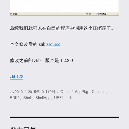
后续我们就可以在自己的程序中调用这个压缩库了。
本文修改后的 zlib
zsource
修改之前的 zlib，版本是 1.2.8.0
zlib128
作
发
分
标
ziv2013
2015年10月19日
Other
AppPkg
、
Console
、
者
布
类
签
EDK2
、
Shell
、
ShellApp
、
UEFI
、
zlib
于