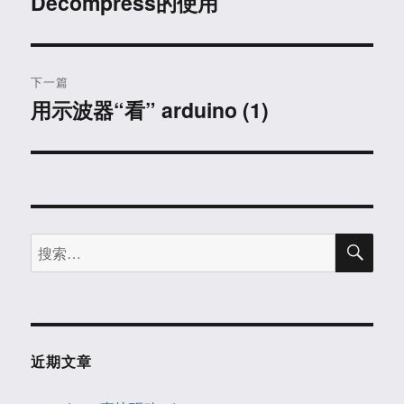
Decompress的使用
导
文
航
章：
下一篇
用示波器“看” arduino (1)
下
篇
文
章：
搜
搜
索
索：
近期文章