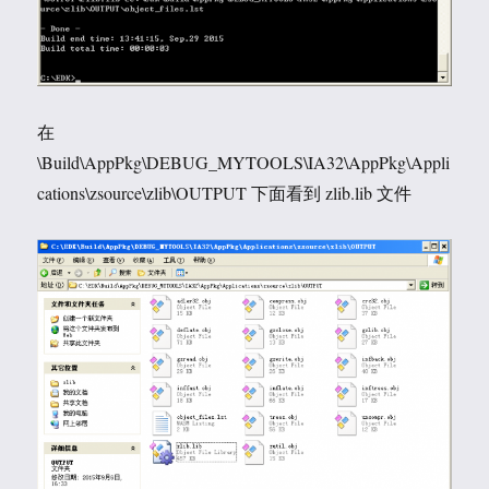
在
\Build\AppPkg\DEBUG_MYTOOLS\IA32\AppPkg\Appli
cations\zsource\zlib\OUTPUT 下面看到 zlib.lib 文件