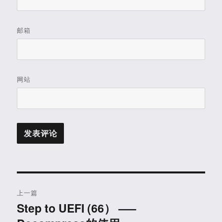
邮箱
网站
文
上一篇
章
Step to UEFI (66） —–
上
篇