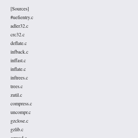
[Sources]
#uefientry.c
adler32.c
crc32.c
deflate.c
infback.c
inffast.c
inflate.c
inftrees.c
trees.c
zutil.c
compress.c
uncompr.c
gzclose.c
gzlib.c
gzread.c